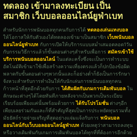
ทดลอง เข้ามาลงทะเบียน เป็น
สมาชิก เว็บบอลออนไลน์ยูฟ่าเบท
สำหรับนักการพนันบอลทุกคนกับการได้
ทดลองเล่นแทงบอล
ให้โอกาสให้กับตัวเองได้ทดลองเข้ามาเป็นสมาชิก
เว็บพนันบอล
ออนไลน์ยูฟ่าเบท
กับการเปิดให้บริการแบบสม่ำเสมอตลอด1วัน
กับกรรมวิธีการแล้วก็ขั้นตอนต่างๆสำหรับเพื่อการ
สมัครเข้าใช้
บริการ
พนันบอลออนไลน์
ในแต่ละครั้งซึ่งจะเป็นการทำระบบ
อัตโนมัติเข้ามาใช้เพื่อสร้างความเที่ยงตรงแล้วก็ปกป้องข้อผิด
พลาดกับขั้นตอนต่างๆพวกนั้นและก็อย่างต่ำก็ยังเป็นการรักษา
จังหวะสำหรับการทำเงินให้กับนักเล่นการพนันบอลทุกคน
ก้าวหน้าที่สุดอีกด้วยกับการ
ได้สัมผัสกับเกมการเดิมพันบอล
ใน
ลักษณะต่างๆได้โดยทันทีภายหลังจากเป็นพวกเป็นระเบียบ
เรียบร้อยเพียงแค่นั้นพร้อมด้วยการ
ได้รับโปรโมชั่น
ต่างๆอีก
เพียบเลยร่วมกันและก็ที่สำคัญที่สุดเป็นการประหยัดทุนรวมทั้ง
มัธยัสถ์รายจ่ายเจริญที่สุดอย่างแจ่มแจ้งกับการ
พนันบอล
ออนไลน์กับเว็บบอลออนไลน์
ยูฟ่าเบ
ท
ด้วยเหตุว่าสามารถลงทุน
หรือวางเดิมพันกับเกมการเดิมพันบอลได้ทุกที่ที่ต้องการอีกด้วย