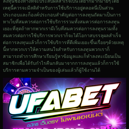
ลงทุนช่องทางที่จะประสบผลสำเร็จเป็นได้ยากมากมายๆโดย
เหตุนี้ควรจะมีสติสำหรับการใช้บริการอยู่ตลอดนี่เป็นส่วน
ประกอบและก็องค์ประกอบสำคัญต่อการลงทุนถัดมาเป็นการ
หาเว็บที่สมควรต่อการใช้บริการรวมทั้งสมควรต่อการลงทุน
เยอะที่สุดถ้าหากพวกเรามีเว็บที่สมควรต่อการลงทุนรวมทั้ง
สมควรต่อการใช้บริการพวกเราก็จะได้โอกาสบรรลุผลสำเร็จ
ต่อการลงทุนแล้วก็การใช้บริการที่ดีเพิ่มเยอะขึ้นเรื่อยๆด้วยเหตุ
นี้หากพวกเราให้ความสนใจสำหรับการลงทุนพวกเราก็
สามารถทำการศึกษาเรียนรู้หาข้อมูลและก็ทำลงทะเบียนเป็น
สมาชิกเพื่อได้รับกำไรคืนกลับมาจากการลงทุนแล้วก็การใช้
บริการตามความจำเป็นของผู้เล่นแล้วก็ผู้ใช้งานได้