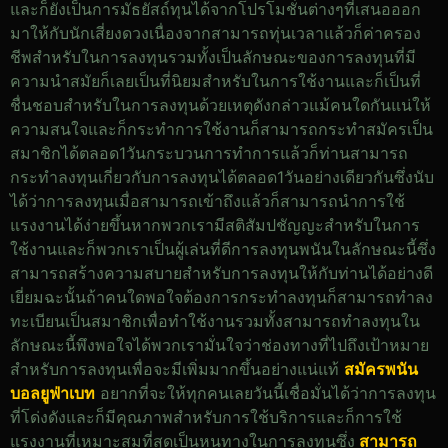
และก็ยังเป็นการมัธยัสถ์ทุนได้จากโปรโมชั่นต่างๆที่เสนอออก
มาให้กับนักเสี่ยงดวงเนื่องจากสามารถทุ่นเวลาแล้วก็ค่าครอง
ชีพสำหรับในการลงทุนรวมทั้งเป็นลักษณะของการลงทุนที่มี
ความนำสมัยก็เลยเป็นที่นิยมสำหรับในการใช้งานและก็เป็นที่
ชื่นชอบสำหรับในการลงทุนด้วยเหตุดังกล่าวแม้คนใดกันแน่ให้
ความสนใจและก็กระทำการใช้งานก็สามารถกระทำสมัครเป็น
สมาชิกได้ตลอด1วันกระบวนการทำการแล้วก็ท่านสามารถ
กระทำลงทุนเกี่ยวกับการลงทุนได้ตลอด1วันอย่างเดียวกันซึ่งนับ
ได้ว่าการลงทุนเมื่อสามารถเข้าถึงแล้วก็สามารถนำการใช้
แรงงานได้ง่ายขึ้นหากพวกเรามีสติสัมปชัญญะสำหรับในการ
ใช้งานและก็พวกเราเป็นผู้เล่นที่ดีการลงทุนพนันในลักษณะนี้ซึ่ง
สามารถสร้างความสบายสำหรับการลงทุนให้กับท่านได้อย่างดี
เยี่ยมฉะนั้นถ้าคนใดพอใจต้องการกระทำลงทุนก็สามารถทำลง
ทะเบียนเป็นสมาชิกเพื่อทำใช้งานรวมทั้งสามารถทำลงทุนใน
ลักษณะนี้พึงพอใจได้พวกเรามั่นใจว่าช่องทางที่ไปถึงเป้าหมาย
สำหรับการลงทุนเพื่อจะมีเพิ่มมากขึ้นอย่างแน่แท้
สมัครพนัน
บอลยูฟ่าเบท
อยากที่จะให้ทุกคนเลยวันนี้เชื่อมั่นได้ว่าการลงทุน
ที่โด่งดังและก็มีคุณภาพสำหรับการใช้บริการและก็การใช้
แรงงานที่เหมาะสมที่สุดเป็นหนทางในการลงทุนซึ่ง
สามารถ