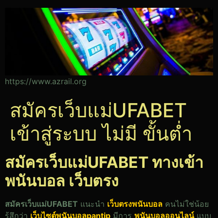
https://www.azrail.org
สมัครเว็บแม่UFABET
เข้าสู่ระบบ ไม่มี ขั้นต่ำ
สมัครเว็บแม่UFABET ทางเข้า
พนันบอล เว็บตรง
สมัครเว็บแม่UFABET
แนะนำ
เว็บตรงพนันบอล
คนไม่ใช่น้อย
รู้สึกว่า
เว็บไซต์พนันบอลpantip
มีการ
พนันบอลออนไลน์
แบบ