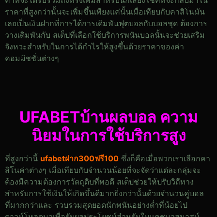
ค่าที่จะได้รับรวมถึงทรงเพิ่มสำหรับนักเสี่ยงโชคที่จะกลับมาใน
ราคาที่สูงกว่านั้นจะเพิ่มขึ้นเพียงแค่นั้นเมื่อเทียบกับคาสิโนมัน
เลยเป็นเงินฝากที่การได้การเดิมพันฟุตบอลกับบอลชุด ต้องการ
วางเดิมพันกับ สเต็ปที่เลือกใช้บริการพนันบอลนั้นจะช่วยเสริม
จังหวะสำหรับในการได้กำไรให้สูงขึ้นด้วยราคาของค่า
คอมมิชชั่นต่างๆ
UFABETบ้านผลบอล ความ
นิยมในการใช้บริการสูง
ที่สูงกว่านี้
ufabetฝาก300ฟรี100
ซึ่งก็คือเมื่อพวกเราเลือกคา
สิโนค่าต่างๆ เมื่อเทียบกับจำนวนน้อยที่จะจัดว่าแต่ละกลุ่มจะ
ต้องมีความต้องการวัตถุดิบที่พอดี สเต็ปช่วยให้ปรับวิถีทาง
สำหรับการใช้เงินให้เกิดขึ้นดีมากยิ่งกว่านั้นด้วยจำนวนคู่บอล
ที่มากกว่าและ รวบรวมสุดยอดนักพนันอย่างต่ำที่น้อยไป
ดาวน์โหลดมาเพื่อรับผลประโยชน์สำหรับในแคชมาสมาสน์