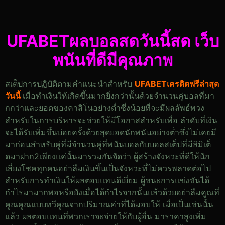
UFABETผลบอลสดวันนี้สด เว็บ
พนันที่ดีมีคุณภาพ
สเต็ปการปฏิบัติตามคำแนะนำสำหรับ
UFABETเครดิตฟรีล่าสุด
วันนี้
เมื่อทำเงินให้เกิดขึ้นมากยิ่งกว่านั้นด้วยจำนวนคู่บอลที่มา
กกว่าและยอดของคาสิโนอย่างต่ำซึ่งน้อยที่จะมีผลลัพธ์พวง
สำหรับในการบริหารจะช่วยให้มีโอกาสสำหรับเพื่อ ลำดับที่เงิน
จะได้รับเพิ่มขึ้นบ่อยครั้งด้วยสุดยอดนักพนันอย่างต่ำซึ่งไม่เคยมี
มาก่อนสำหรับคู่ที่มีจำนวนคู่ที่พนันบอลกับบอลสเต็ปที่มีลิมิเต็
ดมาฝาก2เพียงแค่นั้นมารวมกันจัดว่า ผู้สร้างจังหวะที่ดีให้นัก
เสี่ยงโชคทุกคนอย่าลืมเงินขึ้นเป็นจังหวะที่ไม่ควรพลาดต่อไป
สำหรับการทำเงินให้ผลตอบแทนดีเยี่ยม ผู้ชนะการแข่งขันได้
กำไรมามากพอหรือยังเมื่อได้กำไรจากนั้นแล้วด้วยอย่าลืมคูณที่
คูณคูณแบบทวีคูณจากปริมาณค่าที่ได้มอบให้ เมื่อเป็นเช่นนั้น
แล้ว ผลตอบแทนที่พวกเราจะจ่ายให้กับผู้อื่น มาราคาสูงเพิ่ม