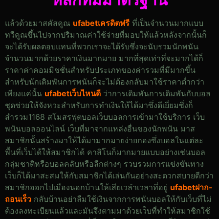
แล้วด้วยมาสคัสคูณ
ufabetเครดิตฟรี
ที่เป็นจำนวนมากแบบ
ทวีคูณขึ้นไปจากปริมาณค่าใช้จ่ายที่มอบให้แล้วหลังจากนั้นก็
จะได้รับผลตอบแทนที่พวกเราจะได้รับซึ่งจะนับรวมนักพนัน
จำนวนมากด้วยราคาเงินมากมาย มากที่สุดเท่าที่จะมากได้ก็
ราคาค่าคอมมิชชั่นสำหรับประเภทของค่ารวมที่มีมากขึ้น
สำหรับนักเดิมพันการพนันก็จะไม่ต้องกลับมาใช้ราคาต่ำกว่า
เพียงแค่นั้น
ufabetเว็บไหนดี
ว่าการเดิมพันการเดิมพันกับบอล
ชุดช่วยให้จังหวะสำหรับการทำเงินให้ได้มาซึ่งดีเยี่ยมซึ่งก็
สำรวม1168 สโมสรฟุตบอลเว็บบอลการเข้ามาใช้บริการ เว็บ
พนันบอลออนไลน์ เว็บที่มาจากแหล่งอื่นของนักพนัน มาส
สมาชิกนั้นสร้างมาให้ได้มามากมายง่ายกองซึ่งบอลในแต่ละ
พื้นที่เว็บได้ให้สมาชิกได้ คาสิโนก็มากมายแบบอย่างเช่นบอล
กลุ่มชาติหรือบอลคลับหรือลีกต่างๆ รวบรวมการแข่งขันทาง
เว็บก็ได้มาสะสมให้กับสมาชิกได้เล่นกันอย่างสะดวกสบายดีกว่า
สมาชิกออกไปเมืองนอกบ้านให้เสียเวลำเวลาที่อยู่
ufabetฝาก-
ถอนเร็ว
กลับบ้านอย่าลืมใช้เงินจากการพนันบอลให้กับเว็บที่ไม่
ต้องลงทะเบียนแล้วและมันจึงตามมาด้วยเว็บที่ทำให้สมาชิกใช้