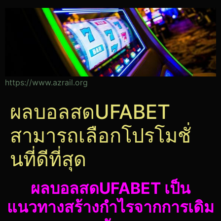
https://www.azrail.org
ผลบอลสดUFABET
สามารถเลือกโปรโมชั่
นที่ดีที่สุด
ผลบอลสดUFABET เป็น
แนวทางสร้างกำไรจากการเดิม