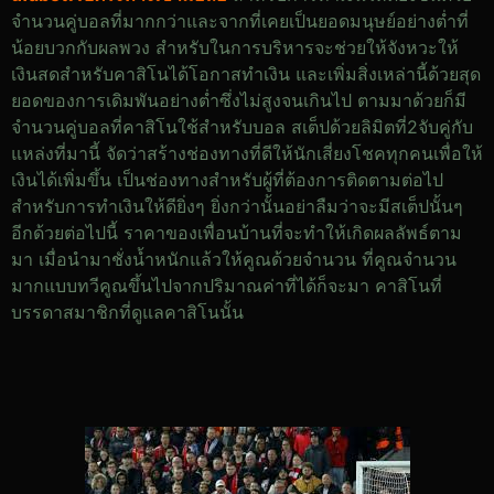
จำนวนคู่บอลที่มากกว่าและจากที่เคยเป็นยอดมนุษย์อย่างต่ำที่
น้อยบวกกับผลพวง สำหรับในการบริหารจะช่วยให้จังหวะให้
เงินสดสำหรับคาสิโนได้โอกาสทำเงิน และเพิ่มสิ่งเหล่านี้ด้วยสุด
ยอดของการเดิมพันอย่างต่ำซึ่งไม่สูงจนเกินไป ตามมาด้วยก็มี
จำนวนคู่บอลที่คาสิโนใช้สำหรับบอล สเต็ปด้วยลิมิตที่2จับคู่กับ
แหล่งที่มานี้ จัดว่าสร้างช่องทางที่ดีให้นักเสี่ยงโชคทุกคนเพื่อให้
เงินได้เพิ่มขึ้น เป็นช่องทางสำหรับผู้ที่ต้องการติดตามต่อไป
สำหรับการทำเงินให้ดียิ่งๆ ยิ่งกว่านั้นอย่าลืมว่าจะมีสเต็ปนั้นๆ
อีกด้วยต่อไปนี้ ราคาของเพื่อนบ้านที่จะทำให้เกิดผลลัพธ์ตาม
มา เมื่อนำมาชั่งน้ำหนักแล้วให้คูณด้วยจำนวน ที่คูณจำนวน
มากแบบทวีคูณขึ้นไปจากปริมาณค่าที่ได้ก็จะมา คาสิโนที่
บรรดาสมาชิกที่ดูแลคาสิโนนั้น