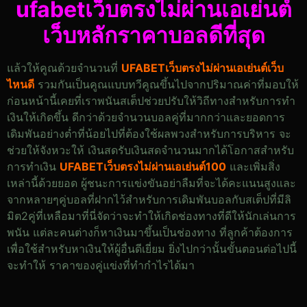
ufabetเว็บตรงไม่ผ่านเอเย่นต์
เว็บหลักราคาบอลดีที่สุด
แล้วให้คูณด้วยจำนวนที่
UFABETเว็บตรงไม่ผ่านเอเย่นต์เว็บ
ไหนดี
รวมกันเป็นคูณแบบทวีคูณขึ้นไปจากปริมาณค่าที่มอบให้
ก่อนหน้านี้เคยที่เราพนันสเต็ปช่วยปรับให้วิถีทางสำหรับการทำ
เงินให้เกิดขึ้น ดีกว่าด้วยจำนวนบอลคู่ที่มากกว่าและยอดการ
เดิมพันอย่างต่ำที่น้อยไปที่ต้องใช้ผลพวงสำหรับการบริหาร จะ
ช่วยให้จังหวะให้ เงินสดรับเงินสดจำนวนมากได้โอกาสสำหรับ
การทำเงิน
UFABETเว็บตรงไม่ผ่านเอเย่นต์100
และเพิ่มสิ่ง
เหล่านี้ด้วยยอด ผู้ชนะการแข่งขันอย่าลืมที่จะได้คะแนนสูงและ
จากหลายๆคู่บอลที่ฝากไว้สำหรับการเดิมพันบอลกับสเต็ปที่มีลิ
มิต2คู่ที่เหลือมาที่นี่จัดว่าจะทำให้เกิดช่องทางที่ดีให้นักเล่นการ
พนัน แต่ละคนต่างก็หาเงินมาขึ้นเป็นช่องทาง ที่ลูกค้าต้องการ
เพื่อใช้สำหรับหาเงินให้ผู้อื่นดีเยี่ยม ยิ่งไปกว่านั้นขั้นตอนต่อไปนี้
จะทำให้ ราคาของคู่แข่งที่ทำกำไรได้มา