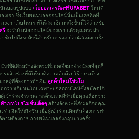
ี่อาจใช้เพื่อสร้างรายได้หรือ ใช้ตัวเลือกต่างๆที่
็บพนันบอลรูปแบบ
เว็บบอลเครดิตฟรีUFABET
ใหม่ที่
เรา ซึ่งเว็บพนันบอลออนไลน์นั้นเป็นเครดิตที่
่างจากเว็บไหนๆ ที่ให้สมาชิกมาถึงขั้นนี้ได้สำหรับ
ฟรี
จะรับโบนัสออนไลน์ของเรา แล้วคุณควรนำ
สมาชิกไปถึงระดับนี้สำหรับการแจกโบนัสแต่ละครั้ง
่ดีเพื่อสร้างจังหวะที่ยอดเยี่ยมอย่างน้อยที่สุดก็
ผลิตช่องที่ดีให้น่าติดตามอีกด้วยวิธีการสร้าง
บอลผู้ที่ต้องการทำเงิน
ลูกค้าใหม่โปรโม
ลือกวางเดิมพันโดยเฉพาะบอลออนไลน์ซึ่งสมัครได้
เข้าร่วมจำนวนมากด้วยเหตุที่ว่าเมื่อคุณเลือกวาง
ูฟ่าเบทโปรโมชั่นเด็ดๆ
สร้างจังหวะที่ส่งผลดีต่อคุณ
ะทำเงินให้เกิดขึ้น เมื่อผู้เข้าร่วมเดิมพันต้องการทำ
ั้นได้ตามต้องการ การพนันบอลอังกฤษบางครั้ง