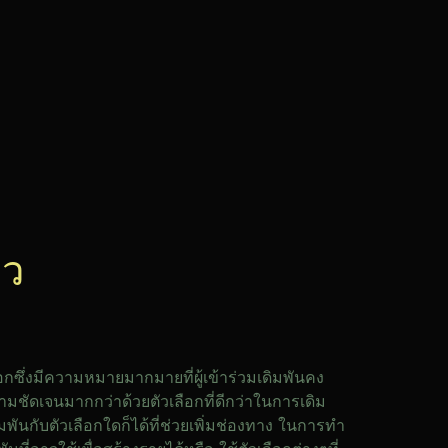
ยว
ือกซึ่งมีความหมายมากมายที่ผู้เข้าร่วมเดิมพันคง
ีความชัดเจนมากกว่าด้วยตัวเลือกที่ดีกว่าในการเดิม
นกับตัวเลือกใดก็ได้ที่ช่วยเพิ่มช่องทาง ในการทำ