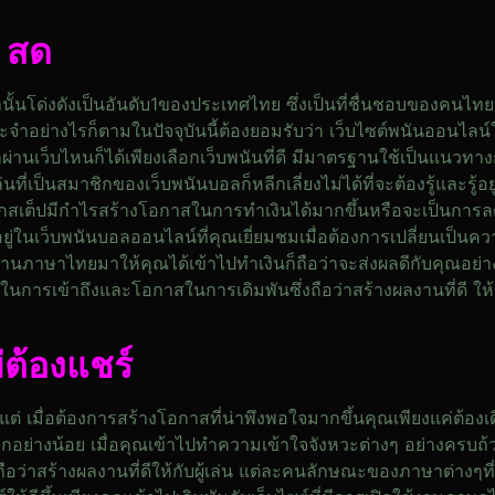
 สด
ั้นโด่งดังเป็นอันดับ1ของประเทศไทย ซึ่งเป็นที่ชื่นชอบของคนไ
ำอย่างไรก็ตามในปัจจุบันนี้ต้องยอมรับว่า เว็บไซต์พนันออนไลน์ใน
้าผ่านเว็บไหนก็ได้เพียงเลือกเว็บพนันที่ดี มีมาตรฐานใช้เป็นแนว
เล่นที่เป็นสมาชิกของเว็บพนันบอลก็หลีกเลี่ยงไม่ได้ที่จะต้องรู้และรู้
กสเต็ปมีกำไรสร้างโอกาสในการทำเงินได้มากขึ้นหรือจะเป็นการลดผล
อยู่ในเว็บพนันบอลออนไลน์ที่คุณเยี่ยมชมเมื่อต้องการเปลี่ยนเป็
ช้งานภาษาไทยมาให้คุณได้เข้าไปทำเงินก็ถือว่าจะส่งผลดีกับคุณอย่าง
ในการเข้าถึงและโอกาสในการเดิมพันซึ่งถือว่าสร้างผลงานที่ดี ให้
ต้องแชร์
แต่ เมื่อต้องการสร้างโอกาสที่น่าพึงพอใจมากขึ้นคุณเพียงแค่ต้องเ
งมากอย่างน้อย เมื่อคุณเข้าไปทำความเข้าใจจังหวะต่างๆ อย่างครบ
ว่าสร้างผลงานที่ดีให้กับผู้เล่น แต่ละคนลักษณะของภาษาต่างๆที่ม