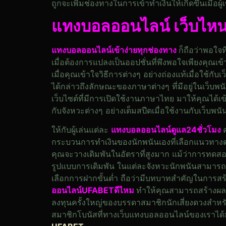
ถูกจะเพิ่มช่องทางในการเข้าทำเงินให้เกิดขึ้นเมื่อผู
แทงบอลออนไลน์ เว็บไหน
แทงบอลออนไลน์เข้าง่ายทุกช่องทาง
ก็ถือว่าพอใจ
เมื่อต้องการแปลงเป็นออปชั่นที่พึงพอใจเพียงคุณเข้
เมื่อคุณเข้าใจวิธีการต่างๆ อย่างถ่องแท้เมื่อใช้ก
ได้กล่าวถึงลักษณะของภาษาต่างๆ ที่มีอยู่ในเว็บพน
เว็บไซต์ที่มีการเปิดใช้งานภาษาไทย มาให้คุณได้เข้
กับจังหวะต่างๆ อย่างเต็มสปีดเมื่อใช้งานกับเว็บ
ให้กับผู้เล่นแต่ละ
แทงบอลออนไลน์ดูแล24ชั่วโมง
กระบวนการทำเงินของนักพนันเองที่เลือกแนวทางต่าง
คุณจะวางเดิมพันในอัตราที่สูงมาก แม้ว่าการทดสอ
รูปแบบการเดิมพัน ในแต่ละจังหวะนักพนันสามารถเดิ
เลือกการฝากขั้นต่ำ ถือว่ามีบทบาทสำคัญในการสร้าง
ออนไลน์UFABETดีไหม
ทำให้คุณสามารถสร้างผลกำไ
ลงทุนครั้งใหญ่ของบรรดาสมาชิกนักเสี่ยงดวงสำหรั
สมาชิกโบนัสที่ทางเว็บแทงบอลออนไลน์ของเราได้มอ