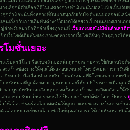
ข้องเมื่อจำเป็นต้อง ตัดสินใจเลือกรูปแบบต่างๆประเภทของการเดิมพันท
นทางเลือกมีตัวเลือกที่ดีในแง่ของการทำเงินพนันบอลโบนัสเป็นเว
ูกค้านักพนันทั้งหลายที่หันมาสนุกกับเว็บไซต์พนันบอลออนไลน์ของ
ปเล่นเกี่ยวกับการเดิมพันต่างๆซึ่งบอกได้เลยว่าเว็บพนันของเราแตกต
ญ่สำหรับสมาชิกที่กล้าเสี่ยงทุกคนที่
เว็บแทงบอลไม่มีขั่นต่ำเครดิต
าชิกเว็บไซต์เดิมพันของเราแตกต่างจากเว็บไซต์อื่นๆ ที่อนุญาตให้
รโมชั่นเยอะ
นเว็บคาสิโน หรือเว็บพนันบอลนั้นถูกกฎหมายควรใช้กับเว็บไซต์พนันที
น จะสร้างช่องทางให้คุณได้ผลตอบแทนเท่าไหร่ ยังเป็นการการันตีการ
อดเยี่ยมกว่าเมื่อเลือกทำงานกับ เว็บพนันบอลที่ดีโดยเฉพาะเว็บพนัน
เว็บพนันบอลที่ถูกต้องตามกฎหมาย และให้ผลกำไรเพราะเมื่อคุณเ
่างสมบูรณ์พนันบอลอังกฤษบางครั้งอาจสร้างความวิตกกังวลให้กับผู้
ั้นสามารถปรับเปลี่ยนแรงงานให้เป็นภาษาไทยได้ซึ่งถือว่าเป็นการ
ย
เพื่อให้สล็อตขึ้นหรือเลือกเดิมพันให้ถูกก็จะเพิ่มช่องทางในการเข้าแล
ือกตัวเลือกที่ยอดเยี่ยมก็ถือว่าพอใจที่คุณสามารถใช้เดิมพันเหล่าน