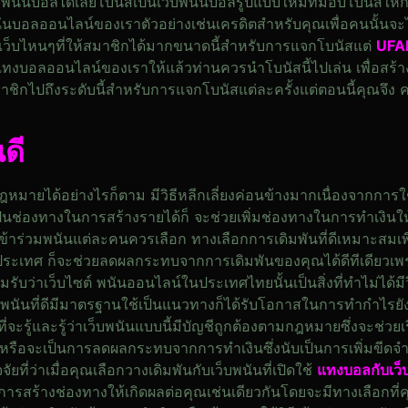
บพนันบอลได้เลยโบนัสเป็นเว็บพนันบอลรูปแบบใหม่ที่มอบโบนัสให
นันบอลออนไลน์ของเราตัวอย่างเช่นเครดิตสำหรับคุณเพื่อคนนั้นจะได้
กเว็บไหนๆที่ให้สมาชิกได้มากขนาดนี้สำหรับการแจกโบนัสแต่
UFAB
นัสแทงบอลออนไลน์ของเราให้แล้วท่านควรนำโบนัสนี้ไปเล่น เพื่อสร
มาชิกไปถึงระดับนี้สำหรับการแจกโบนัสแต่ละครั้งแต่ตอนนี้คุณจ
ดี
หมายได้อย่างไรก็ตาม มีวิธีหลีกเลี่ยงค่อนข้างมากเนื่องจากการใ
เป็นช่องทางในการสร้างรายได้ก็ จะช่วยเพิ่มช่องทางในการทำเงินให้
ู้เข้าร่วมพนันแต่ละคนควรเลือก ทางเลือกการเดิมพันที่ดีเหมาะสมเ
ระเทศ ก็จะช่วยลดผลกระทบจากการเดิมพันของคุณได้ดีทีเดียวเพรา
ับว่าเว็บไซต์ พนันออนไลน์ในประเทศไทยนั้นเป็นสิ่งที่ทำไม่ได้มีว
ว็บพนันที่ดีมีมาตรฐานใช้เป็นแนวทางก็ได้รับโอกาสในการทำกำไรยัง
อมที่จะรู้และรู้ว่าเว็บพนันแบบนี้มีบัญชีถูกต้องตามกฎหมายซึ่งจะช
นหรือจะเป็นการลดผลกระทบจากการทำเงินซึ่งนับเป็นการเพิ่มขีดจ
ยที่ว่าเมื่อคุณเลือกวางเดิมพันกับเว็บพนันที่เปิดใช้
แทงบอลกับเว
การสร้างช่องทางให้เกิดผลต่อคุณเช่นเดียวกันโดยจะมีทางเลือกที่คุณ