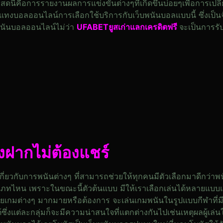
่คือการรายงานผลการแข่งขันต่างๆที่เกิดขึ้นบ่อยๆเพื่อการเปลี
แทงบอลออนไลน์การเลือกใช้บริการกับเว็บพนันบอลแบบนี้ ซึ่งเป็นจ
รพนันบอลออนไลน์ไม่ว่า
UFABETยูสเก่าแลกเครดิตฟรี
จะเป็นการรั
งฝากไม่ต้องแชร์
เกี่ยวกับการพนันต่างๆ ที่สามารถช่วยให้ทุกคนมีตัวเลือกมาดีกว่าพ
ภทไหน เพราะในขณะนี้ตัวต้นแบบ มีให้เราเลือกเล่นได้หลายแบบ
วยเกมต่างๆ มากมายหรือต้องการ จะเล่นเกมพนันในรูปแบบกีฬาที่มี
ึ่งแต่ละกลุ่มก็จะมีความน่าสนใจที่แตกต่างกันไปเช่นเหตุผลผู้เล่