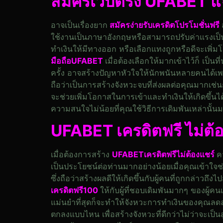
สมัครเว็บตรง UFABET แ
อาจเป็นเรื่องยาก
สมัครง่ายรับเครดิตโปรโมชั่นฟรี
ใช้งานเป็นภาษาอังกฤษหรือสามารถปรับค่าแรงเป็นภ
ทำเงินให้มีทางออก หรือเลือกแทงถูกหรือดีจะเพิ่มโ
มือถือUFABET
เมื่อต้องเลือกให้มากเข้าไว้ก็ เป็
ครั้ง อาจสร้างปัญหาหัวใจให้นักพนันหลายคนได้เพ
ถือว่าเป็นการสร้างจังหวะจบที่ส่งผลต่อคุณมากเช่น
จะช่วยเพิ่มโอกาสในการเข้าและทำเงินให้เกิดขึ้นได้
ความสนใจไม่น้อยที่คุณใช้วิธีการเดิมพันเหล่านั
UFABET เครดิตฟรี ไม่ต้
เมื่อต้องการสร้าง
UFABETเครดิตฟรีไม่ต้องแชร์
ค
เป็นประโยชน์ต่อท่านมากอย่างน้อยเมื่อคุณเข้าใจช
ซึ่งถือว่าสร้างผลดีให้เกิดขึ้นกับผู้คนที่ถูกกล่
เครดิตฟรี100
ให้กับผู้ที่ชอบเดิมพันมากๆ ของผู้คน
แม่นยำที่สุดก็จะทำให้จังหวะการทำเงินของคุณลดล
ตกลงแบบไหน เพื่อสร้างจังหวะที่ดีกว่าไม่ว่าจะเป็นส