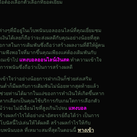
่อต้องเลือกตัวเลือกที่ยอดเยี่ยม
งๆที่มีอยู่ในเว็บพนันบอลออนไลน์ที่คุณเยี่ยมชม
ินได้เลยก็ถือว่าจะส่งผลดีกับคุณอย่างน้อยที่สุด
อกาสในการเดิมพันซึ่งถือว่าสร้างผลงานที่ดีให้ผู้คน
มพึงพอใจที่มากขึ้นคุณเพียงแค่ต้องเดิมพันกับ
คุณเข้าไป
แทงบอลออนไลน์เงินสด
ทำความเข้าใจ
ารพนันซึ่งถือว่าเป็นการสร้างผลดี
งเข้าใจว่าอย่างน้อยการฝากเงินก็ช่วยส่งเสริม
นต่ำก็มีผลกับการเดิมพันไม่น้อยหากสุดท้ายแล้ว
ช่วยท่านได้มากในแง่ของการทำเงินให้เกิดขึ้นหาก
นหากเลือกเป็นคุณใช้บริการกับเกมใดการเลือกตัว
่าจะไม่มีเงื่อนไขที่สูงเกินไปจน
แทงบอล
้างผลกำไรได้อย่างน่าอัศจรรย์ถือได้ว่า เป็นการ
ัสนี้ไปเล่นให้ได้ผลดี สร้างผลกำไรให้กับ
็บพนันบอล ที่เหมาะสมที่สุดในตอนนี้
ทางเข้า