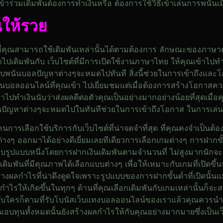
้เข้าร่วมเดิมพันต้องการทำเงินหรือ ต้องการใช้วิธีเข้าเล่นการพนันเมื
ให้รวย
ที่คุณสามารถใช้เดิมพันเหล่านั้นได้ตามต้องการ ลักษณะของภาษาต่า
าไปเดิมพันกับ เว็บไซต์ที่มีการเปิดใช้งานภาษาไทย ให้คุณเข้าไปทำเง
ับเว็บพนันบอลปัญหาต่างๆจะหมดไปทันที สิ่งนี้ช่วยในการเข้าถึงและโ
ันบอลออนไลน์ที่คุณเข้า ไปเยี่ยมชมแต่เมื่อต้องการสร้างโอกาสควา
าไปทำเงินนับว่าส่งผลดีต่อตัวคุณเป็นอย่างมากอย่างน้อยที่สุดเมื่อ
พนันปัญหาต่างๆจะหมดไปในทันทีช่วยในการเข้าถึงโอกาส ในการเล่นก
คนการเลือกใช้บริการกับเว็บไซต์ที่น่าจดจำที่สุด ที่คุณคงจำเป็นต้อ
ๆ ออกมาได้อย่างดีเยี่ยมเลยทีเดียวการเลือกเกมต่างๆ การฝากขั้
บรูปแบบหนึ่งโดยการฝากเงินเดิมพันตามจำนวนที่ ไม่สูงมากนักจะ
มพันที่มีคุณภาพได้เลือกแบบต่างๆ เพื่อให้เหมาะกับเกมที่เปิดขึ้
ผลกำไรที่น่าดึงดูดใจเพราะรูปแบบของการฝากขั้นต่ำที่เปิดนั้นแม้ว
รให้เกิดขึ้นในทุกๆ ด้านที่คุณเลือกเดิมพันกับเกมเหล่านั้นก็จะสร
บใครก็ตามที่รับโบนัสเว็บแทงบอลออนไลน์ของเราแล้วคุณควรนำโบน
บทุนทั้งหมดนั้นยังสร้างผลกำไรให้กับคุณอย่างมากมายซึ่งเป็นเว