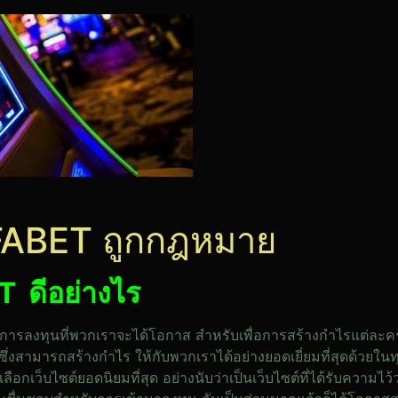
UFABET ถูกกฎหมาย
ET
ดีอย่างไร
็นการลงทุนที่พวกเราจะได้โอกาส สำหรับเพื่อการสร้างกำไรแต่ละคร
่งสามารถสร้างกำไร ให้กับพวกเราได้อย่างยอดเยี่ยมที่สุดด้วยในทุ
อกเว็บไซต์ยอดนิยมที่สุด อย่างนับว่าเป็นเว็บไซต์ที่ได้รับความไ