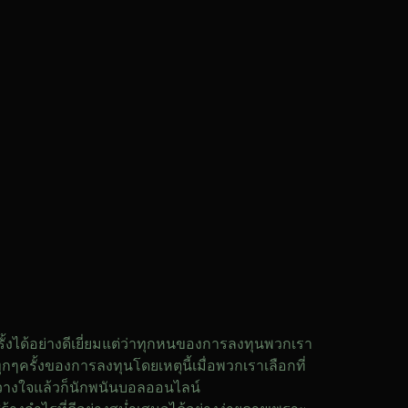
ั้งได้อย่างดีเยี่ยมแต่ว่าทุกหนของการลงทุนพวกเรา
กๆครั้งของการลงทุนโดยเหตุนี้เมื่อพวกเราเลือกที่
ว้วางใจแล้วก็นักพนันบอลออนไลน์