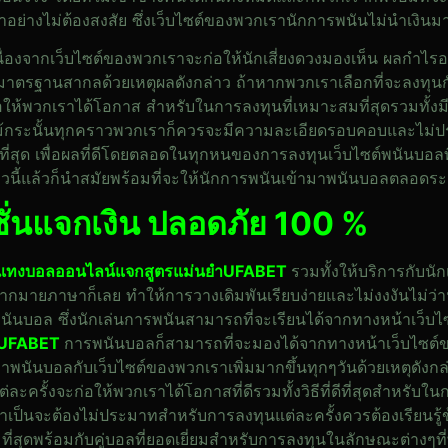
าอย่างไม่ต้องสงสัย ซึ่งเว็บไซต์ของพวกเรานักการพนันไม่นำเงินม
ื่องจากเว็บไซต์ของพวกเราจะก่อให้นักเสี่ยงดวงมองเห็น ผลกำไรอย่า
จากมาตรฐานสากลด้วยเหตุผลดังกล่าว ถ้าหากพวกเราเลือกที่จะลงท
ะก่อให้พวกเราได้โอกาส สำหรับในการลงทุนที่เหมาะสมที่สุดรวมท
น แม้กระนั้นทุกคราวพวกเราก็ควรจะมีความละเอียดรอบคอบและไม
ีที่สุด เพื่อผลที่ดีโดยตลอดในทุกหนของการลงทุนเว็บไซต์พนันบอล
ี๋ยวนี้แล้วก็นำสมัยพร้อมที่จะให้นักการพนันเข้ามาพนันบอลตลอดร
่นแจกเงิน
ปลอดภัย 100 %
แทงบอลออนไลน์แจกสูตรแม่นยำUFABET
รวมทั้งให้บริการกับนั
ากมายภาษาก็เลย ทำให้การวางเดิมพันเรียบง่ายและไม่งงงันไม่ว่
นันบอล ซึ่งนักเล่นการพนันสามารถที่จะเรียนได้จากทางหน้าเว็บ
อลUFABET
การพนันบอลก็สามารถที่จะมองได้จากทางหน้าเว็บไซต์
้ามาพนันบอลกับเว็บไซต์ของพวกเราเพิ่มมากขึ้นทุกๆวันด้วยเหตุดัง
แต่ละครั้งจะก่อให้พวกเราได้โอกาสที่ดีรวมทั้งวิธีที่ดีที่สุดสำหรั
ำเป็นจะต้องไม่ประมาทสำหรับการลงทุนแต่ละครั้งควรต้องเรียนรู้ข้
ยมที่สุดพร้อมกับคู่บอลที่ยอดเยี่ยมสำหรับการลงทุนในลักษณะต่างๆที