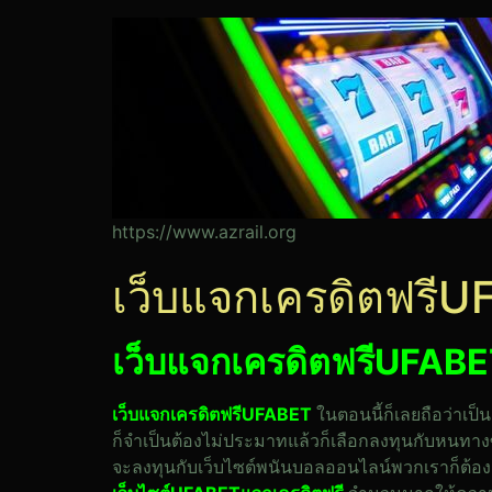
https://www.azrail.org
เว็บแจกเครดิตฟรี
เว็บแจกเครดิตฟรีUFAB
เว็บแจกเครดิตฟรีUFABET
ในตอนนี้ก็เลยถือว่าเป
ก็จำเป็นต้องไม่ประมาทแล้วก็เลือกลงทุนกับหนทางซึ
จะลงทุนกับเว็บไซต์พนันบอลออนไลน์พวกเราก็ต้องเลื