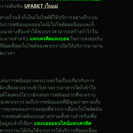
าวางเดิมพัน
UFABET เว็บแม่
งเร็วแล้วก็เป็นเว็บไซต์ที่ให้บริการอย่างมีระบบ
ุนกับการพนันบอลออนไลน์เว็บไซต์ยอดนิยมและก็
ั้งมีแนวทางที่จะทำให้พวกเราสามารถสร้างกำไรใน
่ประมาทสำหรับ
แจกเครดิตแทงบอล
ในการลงทุนกับ
ที่นิยมที่สุดเว็บไซต์ของพวกเราเปิดให้บริการมานาน
ะยะเวลา
กเล่นการพนันอย่างครบวงจรในเรื่องเกี่ยวกับการ
านักเสี่ยงดวงจากเข้าไปรายการอาหารใดก็เข้าใจ
ไซต์โดยตรงไม่ว่านักเล่นการพนันอยากที่จะทราบ
ของพวกเรารวมถึงการพนันบอลที่มีคุณภาพรวมทั้ง
กล่าวทุกหนของการลงทุนที่พวกเราเลือกเว็บไซต์พนัน
บในการลงทุนด้วยต้นแบบต่างๆรวมทั้งทางสำหรับเพื่อ
อมูลแล้วก็เลือก
แทงบอลออนไลน์แจกเครดิต
่พวกเราจะได้เงินใช้จากการให้บริการที่ยอดเยี่ยม