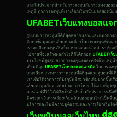
และไม่ประมาทสำหรับการลงทุนกับการแทงบอลออนไลน์
เหตุนี้ ทุกการลงทุนที่เราเลือกเว็บพนันบอลยอดนิย
UFABETเว็บแทงบอลแจก
รูปแบบการลงทุนที่ดีที่สุดหลากหลายและแนวทางกา
ศึกษาข้อมูลและเลือกทางเลือกในการลงทุนที่เหมาะสมท
เราจะเลือกลงทุนในเว็บแทงบอลออนไลน์ เราต้องเล
โอกาสที่จะสร้างผลกำไรที่ดีได้ตลอด
UFABETเว็บ
ประโยชน์สูงสุด จากการลงทุนแต่ละครั้งด้วยเหตุนี
เยี่ยมที่สุด
UFABETเว็บบอลแจกเครดิต
ในการลงทุน
และเลือกแนวทางการลงทุนที่ดีที่สุดและคู่บอลที่ดีท
เราเชื่อได้จากการที่ปัจจุบันมีสมาชิกเพิ่มมากขึ้น
เลือกลงทุนกับทางที่สร้างกำไรให้เราได้มากที่สุดทุ
ออนไลน์ที่ไว้ใจได้จึงเป็นสิ่งจำเป็นอีกประการหนึ่
พิจารณาในการเลือกเว็บพนันบอลออนไลน์เป็นพื้นฐ
บริการและไม่มีความยุติธรรมและการเลือกเว็บไซ
เว็บพนันบอลเว็บไหน ที่ดี