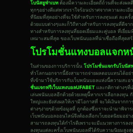
โบนัสยูฟ่าเบท
ต้องมีความละเอียดถี่ถ้วนที่จะส่ง
ทุกๆอย่างดีแต่พวกเราใจร้อนปราศจากความละเอียดร
ที่นิยมที่สุดอย่างที่จะใช้สำหรับการลงทุนแต่ ละครั
ด้วยแบบต่างๆและก็วิถีทางสำหรับการลงทุนที่ดีจากเ
ทางสำหรับการลงทุนที่ยอดเยี่ยมและคู่บอล ที่เยี่ยม
เหมาะสมที่สุด ของเว็บพนันบอลที่น่าเชื่อถือที่ส
โปรโมชั่นแทงบอลแจกห
ในส่วนของการบริการนั้น
โปรโมชั่นแจกรับโบนัส
ทั่วโลกนอกจากนี้ยังสามารถจ่ายผลตอบแทนได้อย่า
ที่เข้ามาใช้บริการกับเว็บพนันบอลแห่งนี้ความส
ชั่นแจกฟรีเว็บแทงบอลUFABET
และกติกาต่างๆที่
เล่นพนันบอลอีกด้วยด้วยเหตุนี้หากเราเลือกลงทุน ก
ใหญ่และยังส่งผลให้เรามีโอกาสที่ จะได้เงินจากกา
ต่างๆง่ายๆด้วยข้อมูลที่ ถูกต้องซึ่งเราจะนำมาพิจาร
เว็บพนันบอลออนไลน์จึงต้องเลือกเว็บยอดนิยมอย่
สามารถลงทุนได้กำไรดีเพราะจะมีแนวทางการลงทุน
ลงทุนแต่ละครั้งเว็บพนันบอลที่ได้รับความนิยมสู