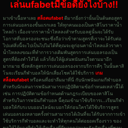
เล่นufabetมีข้อดียังไงบ้าง!!
มาเข้าเนื้อหาเลย
สล็อตufabet
ดีมากยิ่งกว่านั้นเป็นต้นตอสูตร
การเล่นบอลรองขั้นแรกเลย ให้ทุกคนมองเป็นคาสิโนราคาน้ำ
ไหลถ้า เนื่องจากราคาน้ำไหลลงสำหรับบอลคู่นั้นจะได้รับ
โอกาสที่บอลรองจะชนะซึ่งถือว่าเข้าตามสูตรที่เราจะได้รับต่อ
ไปแต่สิ่งนี้จะไปเป็นไปไม่ได้ที่คุณจะดูก่อนคาน้ำไหลแล้วราคา
น้ำไหลลงขณะที่ทำการวางเดิมพันสูตรการเล่นบอลรองเป็น
สูตรที่ต้องทำให้ได้ แล้วก็ยังให้ผู้เล่นพนันสนใจตามมาอีก
มากมาย ซึ่งหลักสูตรการเล่นบอลรองจากบริการดีๆ ในนั้นคาสิ
โนจะเรียนกีฬาบอลให้นักเสี่ยงโชคได้ใช้บริการ
เกม
สล็อตufabet
หรือคนที่อย่าลืมมาที่นี่ กับนักพนันเกมกีฬาบอล
สำหรับนักเล่นการพนันสามารถปฏิบัติตามข้อกำหนดเหล่านี้ได้
เช่น การปฏิบัติตามข้อกำหนดด้านกฎระเบียบของคาสิโน
สำหรับในการพนันกีฬาบอล นี้คุณเข้ามาใช้บริการเ…เรียนกีฬา
บอลให้กับระบบออนไลน์จะบอกให้ก่อนใครได้ใช้บริการสูตร
เล่นบอลรองหลายครั้งท่านสามารถได้เงินที่จะได้รับจากการเข้า
ใช้บริการกีฬาบอลและจะทำให้ทุกคนได้ต่อยอดเรื่องราว ของ
ขอให้ได้บางทีทำให้เกิดเรื่องที่ดีมากกว่าและยังเกิดเรื่องที่ชอบ