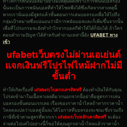
ทำให้การพนันบอลมาอย่างมีเหตุมีผลเพราะการพนันบอลรอง
นั้นจะเป็นการพนันบอลที่ทำให้โชคพึ่งได้ซึ่งเกิดจากสาเหตุนี้
พวกเรานั่นเองมีสูตรแล้วขั้นตอนการเล่นบอลรองเพื่อให้ไปถึง
กลุ่มเป้าหมายซึ่งแน่นอนว่ามีการพนันบอลและก็เพิ่มขึ้นจากนั้น
เพื่อที่โปรแกรมจะยังทำกำไรจากบอลกีฬาให้ได้ก็นับได้ ถ้าใคร
ตอบคำถามปัญหาได้สำหรับคำถามเหล่านี้ยัง
UFABET ทาง
เข้า
ufabetเว็บตรงไม่ผ่านเอเย่นต์
แจกเงินฟรีโปรไฟไหม้ฝากไม่มี
ขั้นต่ำ
ทำให้เกิดเรื่องที่
ufabetเว็บตรงเครดิตฟรี
ต้องทำเงินให้กับคุณ
โปรดเข้ามาในเนื้อหาเลยดีมากนอกจากนี้อย่าลืมสูตรการเล่น
บอลรองขั้นตอนแรกเลย เรื่องของราคาน้ำไหลถ้าหากราคาน้ำ
ไหลลงแปลว่าบอลคู่นั้นจะได้โอกาสที่บอลรองจะชนะซึ่งรวมถึง
ภาษีที่เข้าตามสูตรที่พวกเรา
ufabetเว็บหลักเครดิตฟรี
จะต้อง
จ่ายต่อไปแต่ไปอย่างนี้ก็ขอให้คุณดูกรคาน้ำไหลแล้วราคาน้ำ