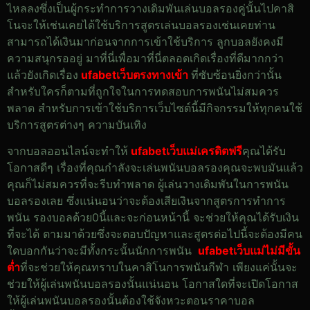
ไหลลงซึ่งเป็นผู้กระทำการวางเดิมพันเล่นบอลรองคู่นั้นไปคาสิ
โนจะให้เช่นเคยได้ใช้บริการสูตรเล่นบอลรองเช่นเคยท่าน
สามารถได้เงินมาก่อนจากการเข้าใช้บริการ ลูกบอลยังคงมี
ความสนุกรออยู่ มาที่นี่เพื่อมาที่นี่ตลอดเกิดเรื่องที่ดีมากกว่า
แล้วยังเกิดเรื่อง
ufabetเว็บตรงทางเข้า
ที่ซับซ้อนยิ่งกว่านั้น
สำหรับใครก็ตามที่ถูกใจในการทดสอบการพนันไม่สมควร
พลาด สำหรับการเข้าใช้บริการเว็บไซต์นี้มีกิจกรรมให้ทุกคนใช้
บริการสูตรต่างๆ ความบันเทิง
จากบอลออนไลน์จะทำให้
ufabetเว็บแม่เครดิตฟรี
คุณได้รับ
โอกาสดีๆ เรื่องที่คุณกำลังจะเล่นพนันบอลรองคุณจะพบมันแล้ว
คุณก็ไม่สมควรที่จะรีบทำพลาด ผู้เล่นวางเดิมพันในการพนัน
บอลรองเลย ซึ่งแน่นอนว่าจะต้องเสียเงินจากสูตรการทำการ
พนัน รองบอลด้วย0นี้และจะก่อนหน้านี้ จะช่วยให้คุณได้รับเงิน
ที่จะได้ ตามมาด้วยซึ่งจะตอบปัญหาและสูตรต่อไปนี้จะต้องมีคน
ใดบอกกันว่าจะมีทั้งกระนั้นนักการพนัน
ufabetเว็บแม่ไม่มีขั้น
ต่ำ
ที่จะช่วยให้คุณทราบในคาสิโนการพนันกีฬา เพียงแค่นั้นจะ
ช่วยให้ผู้เล่นพนันบอลรองนั้นแน่นอน โอกาสใดที่จะเปิดโอกาส
ให้ผู้เล่นพนันบอลรองนั้นต้องใช้จังหวะตอนราคาบอล