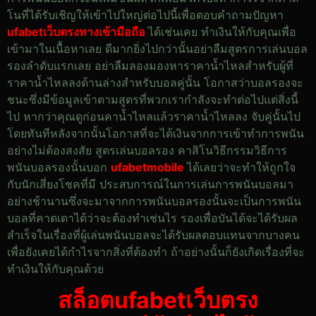
โนที่ได้รับเชิญให้เข้าไปใหญ่ต่อไปนี้เพื่อตอบคำถามปัญหา
ufabetเว็บตรงทางเข้ามือถือ
ได้เช่นเคย ทำเงินให้กับคุณเพื่อ
เข้ามาในเนื้อหาเลย ดีมากยิ่งไปกว่านั้นอย่าลืมสูตรการเล่นบอล
รองลำดับแรกเลย อย่าลืมลองมองหาราคาน้ำไหลสำหรับผู้ที่
ราคาน้ำไหลลงด้านล่างสำหรับบอลคู่นั้น โอกาสว่าบอลรองจะ
ชนะซึ่งมีข้อมูลเข้าตามสูตรที่พวกเรากำลังจะทำต่อไปแต่สิ่งนี้
ไป หากว่าคุณดูก่อนคาน้ำไหลแล้วราคาน้ำไหลลง จับคู่นั้นไป
โดยทันทีหลังจากนั้นโอกาสที่จะได้เงินจากการเข้าทำการพนัน
อย่างไม่ต้องสงสัย สูตรเล่นบอลรอง คาสิโนวิธีกรรมวิธีการ
พนันบอลรองนั้นบอก
ufabetmobile
ได้เลยว่าจะทำให้ถูกใจ
กับนักเสี่ยงโชคที่มี ประสบการณ์ในการเล่นการพนันบอลมา
อย่างช้านานซึ่งจะมาจากการพนันบอลรองนั้นจะเป็นการพนัน
บอลที่คาดเดาได้ว่าจะต้องทำเช่นไร รองเพื่อบันได้จะได้รับผล
สำเร็จในเรื่องที่ผู้เล่นพนันบอลจะได้รับผลตอบแทนจากบางคน
เพื่อยังเคยได้กำไรจากสิ่งที่ต้องทำ ถ้าอย่างนั้นก็ยังเกิดเรื่องที่จะ
ทำเงินให้กับคุณด้วย
สล็อตufabetเว็บตรง